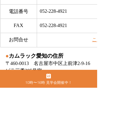
052-228-4921
電話番号
FAX
052-228-4921
お問合せ
​こちらから
●
カムラック愛知の住所
〒460-0013　名古屋市中区上前津2-9-16 
ビラ三秀205号室
10時〜16時 見学会開催中！