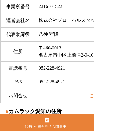
2316101522
事業所番号
株式会社グローバルスタッフサービス
運営会社名
八神 守隆
代表取締役
〒460-0013
住所
名古屋市中区上前津2-9-16 ビラ三秀205号室
052-228-4921
電話番号
FAX
052-228-4921
お問合せ
​こちらから
●
カムラック愛知の住所
〒460-0013　名古屋市中区上前津2-9-16 
ビラ三秀205号室
10時〜16時 見学会開催中！