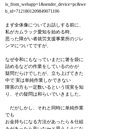
is_from_webapp=1&sender_device=pc&we
b_id=7121801209849071106
まず全体像についてお話しする前に、
私がカムラック愛知を始める時、
思った障がい者就労支援事業所のジレ
ンマについてですが、 
なぜ令和にもなっていまだに箸を袋に
詰めるなどの作業をしているのかが 
疑問だらけでしたが、立ち上げてきた
中で 実は単純作業しかできない
障害の方も一定数いるという現実を知
り、その疑問は和らいでいきました。
　だがしかし、それと同時に単純作業
でも
お金持ちになる方法があったら＆仕組
みがあったら良いな〜と思うようにな