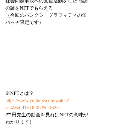
社会問題解決への支援活動をした 感謝
の証をNFTでもらえる 
（今回のバンクシーグラフィティの缶
バッヂ限定です）  
※NFTとは？ 
https://www.youtube.com/watch?
v=4WaOfTkOh3U&t=1823s
(中田先生の動画を見ればNFTの意味が
わかります）  