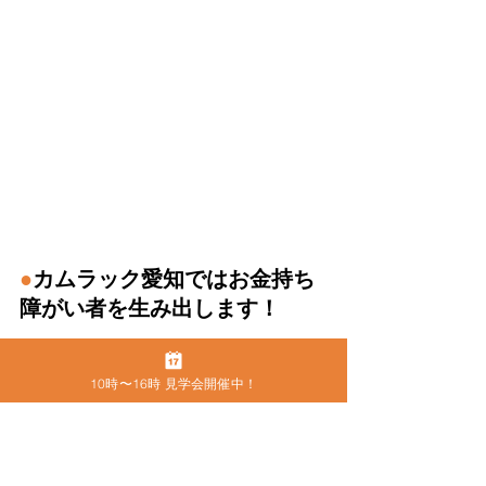
●
カムラック愛知ではお金持ち
障がい者を生み出します！
カムラック愛知では、障害をお持ちの
10時〜16時 見学会開催中！
方々がITやWEBマーケティング、SNS
の知識やスキルを習得することで、自
己実現や社会参加、社会復帰をできる
よう支援しています。私たちは、技術