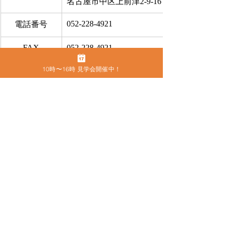
名古屋市中区上前津2-9-16 ビラ三秀205号室
052-228-4921
電話番号
FAX
052-228-4921
10時〜16時 見学会開催中！
お問合せ
​こちらから
●
カムラック愛知の住所
〒460-0013　名古屋市中区上前津2-9-16 
ビラ三秀205号室