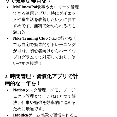
リで健康な毎日を！
MyFitnessPal
食事やカロリーを管理
できる健康アプリ。特にダイエッ
トや食生活を改善したい人におす
すめです。無料で始められるのも
魅力的。
Nike Training Club
ジムに行かなく
ても自宅で効果的なトレーニング
が可能。初心者向けからハードな
プログラムまで対応しており、使
いやすさ抜群！
2. 時間管理・習慣化アプリで計
画的な一年を！
Notion
タスク管理、メモ、プロジ
ェクト管理まで、これひとつで解
決。仕事や勉強を効率的に進める
ために最適です。
Habitica
ゲーム感覚で習慣を作るこ