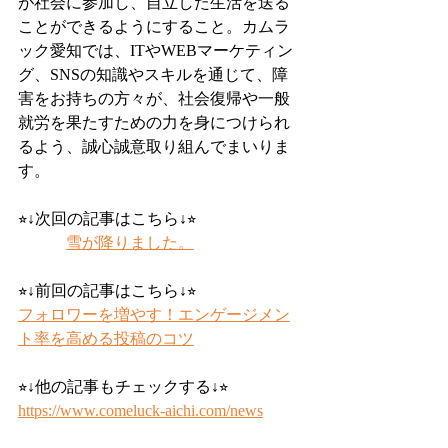
が社会に参加し、自立した生活を送る
ことができるようにすること。カムラ
ック愛知では、ITやWEBマーケティン
グ、SNSの知識やスキルを通じて、障
害をお持ちの方々が、社会復帰や一般
就労を果たすための力を身につけられ
るよう、誠心誠意取り組んでまいりま
す。
⭐︎↓次回の記事はこちら↓⭐︎
雪が降りました。
⭐︎↓前回の記事はこちら↓⭐︎
フォロワーを増やす！エンゲージメン
ト率を高める投稿のコツ
⭐︎↓他の記事もチェックする↓⭐︎
https://www.comeluck-aichi.com/news