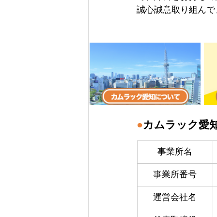
誠心誠意取り組んで
●
カムラック愛
事業所名
事業所番号
運営会社名