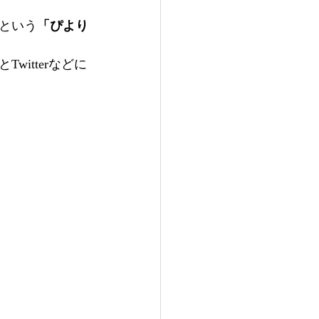
という
「ぴより
itterなどに