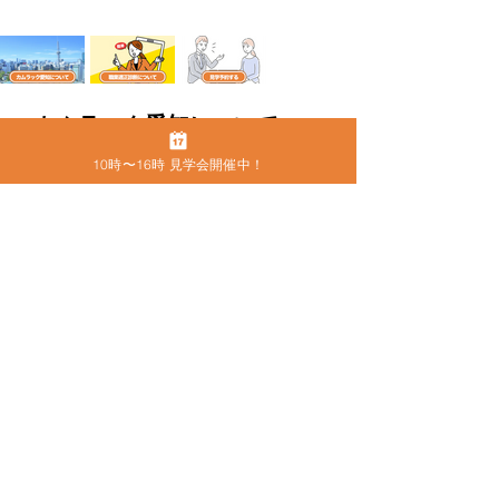
●
カムラック愛知について
10時〜16時 見学会開催中！
カムラック愛知
事業所名
2316101522
事業所番号
株式会社グローバルスタッフサービス
運営会社名
八神 守隆
代表取締役
〒460-0013
住所
名古屋市中区上前津2-9-16 ビラ三秀205号室
052-228-4921
電話番号