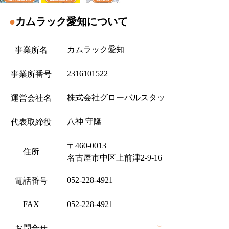
●
カムラック愛知について
カムラック愛知
事業所名
2316101522
事業所番号
株式会社グローバルスタッフサービス
運営会社名
八神 守隆
代表取締役
〒460-0013
住所
名古屋市中区上前津2-9-16 ビラ三秀205号室
052-228-4921
電話番号
FAX
052-228-4921
お問合せ
​こちらから