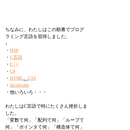
ちなみに、わたしはこの順番でプログ
ラミング言語を習得しました。
↓
・
HSP
・
C言語
・
C++
・
C#
・
HTML
、
CSS
・
JavaScript
・他いろいろ・・・
わたしはC言語で特にたくさん挫折しま
した。
「変数て何」「配列て何」「ループて
何」「ポインタて何」「構造体て何」