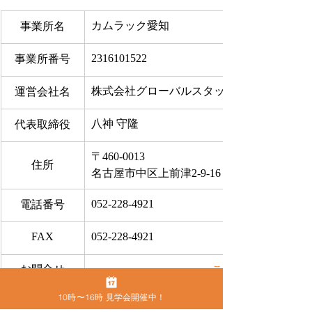
カムラック愛知
事業所名
2316101522
事業所番号
株式会社グローバルスタッフサービス
運営会社名
八神 守隆
代表取締役
〒460-0013
住所
名古屋市中区上前津2-9-16 ビラ三秀205号室
052-228-4921
電話番号
FAX
052-228-4921
お問合せ
​こちらから
10時〜16時 見学会開催中！
●
カムラック愛知の住所