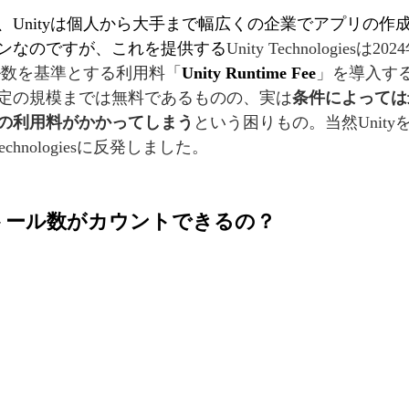
、Unityは個人から大手まで幅広くの企業でアプリの作
ンなのですが、これを提供する
Unity Technologiesは
ール数を基準とする利用料「
Unity Runtime Fee
」を導入す
定の規模までは無料であるものの、実は
条件によっては
円の利用料がかかってしまう
という困りもの。当然Unit
echnologiesに反発しました。
トール数がカウントできるの？