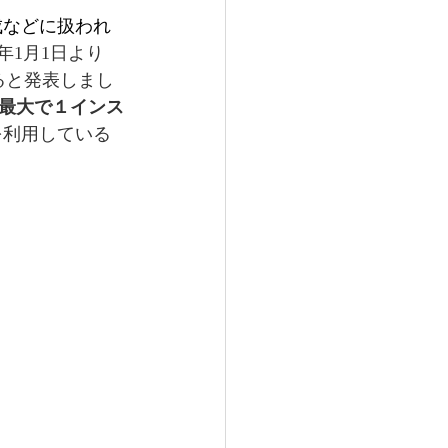
成などに扱われ
2024年1月1日より
ると発表しまし
最大で１インス
yを利用している