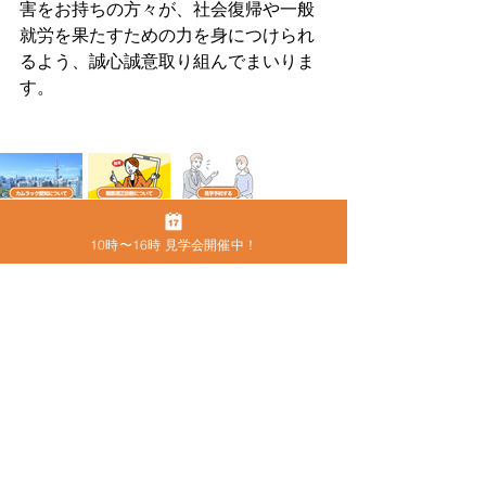
害をお持ちの方々が、社会復帰や一般
就労を果たすための力を身につけられ
るよう、誠心誠意取り組んでまいりま
す。
●
カムラック愛知について
10時〜16時 見学会開催中！
カムラック愛知
事業所名
2316101522
事業所番号
株式会社グローバルスタッフサービス
運営会社名
八神 守隆
代表取締役