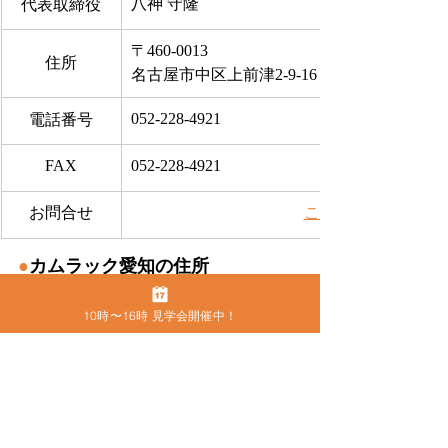
八神 守隆
代表取締役
〒460-0013
住所
名古屋市中区上前津2-9-16 ビラ三秀205号室
052-228-4921
電話番号
FAX
052-228-4921
お問合せ
​こちらから
●
カムラック愛知の住所
〒460-0013　名古屋市中区上前津2-9-16 
ビラ三秀205号室
10時〜16時 見学会開催中！