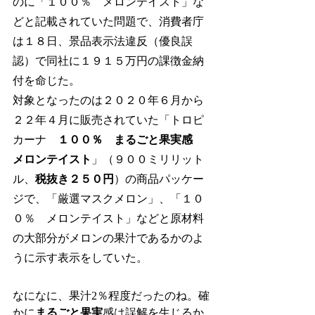
のに「１００％　メロンテイスト」な
どと記載されていた問題で、消費者庁
は１８日、景品表示法違反（優良誤
認）で同社に１９１５万円の課徴金納
付を命じた。
対象となったのは２０２０年６月から
２２年４月に販売されていた「トロピ
カーナ　
１００％　まるごと果実感　
メロンテイスト
」（９００ミリリット
ル、
税抜き２５０円
）の商品パッケー
ジで、「厳選マスクメロン」、「１０
０％　メロンテイスト」などと原材料
の大部分がメロンの果汁であるかのよ
うに示す表示をしていた。
なになに、果汁2％程度だったのね。確
かに
まるごと果実
感は誤解を生じるか