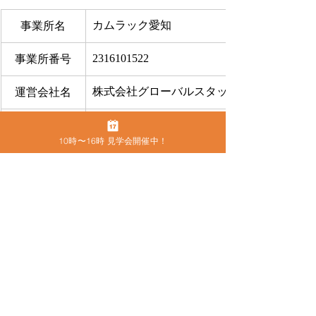
カムラック愛知
事業所名
2316101522
事業所番号
株式会社グローバルスタッフサービス
運営会社名
八神 守隆
代表取締役
10時〜16時 見学会開催中！
〒460-0013
住所
名古屋市中区上前津2-9-16 ビラ三秀205号室
052-228-4921
電話番号
FAX
052-228-4921
お問合せ
​こちらから
●
カムラック愛知の住所