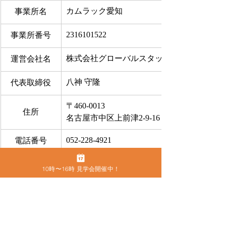
カムラック愛知
事業所名
2316101522
事業所番号
株式会社グローバルスタッフサービス
運営会社名
八神 守隆
代表取締役
〒460-0013
住所
名古屋市中区上前津2-9-16 ビラ三秀205号室
052-228-4921
電話番号
FAX
052-228-4921
10時〜16時 見学会開催中！
お問合せ
​こちらから
●
カムラック愛知の住所