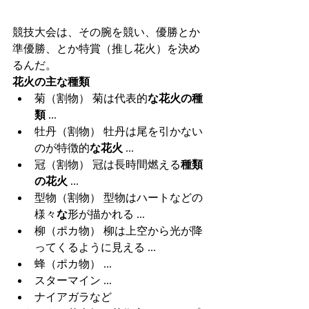
競技大会は、その腕を競い、優勝とか
準優勝、とか特賞（推し花火）を決め
るんだ。
花火の主な種類
菊（割物） 菊は代表的
な花火の種
類
 ...
牡丹（割物） 牡丹は尾を引かない
のが特徴的
な花火
 ...
冠（割物） 冠は長時間燃える
種類
の花火
 ...
型物（割物） 型物はハートなどの
様々
な
形が描かれる ...
柳（ポカ物） 柳は上空から光が降
ってくるように見える ...
蜂（ポカ物） ...
スターマイン ...
ナイアガラなど