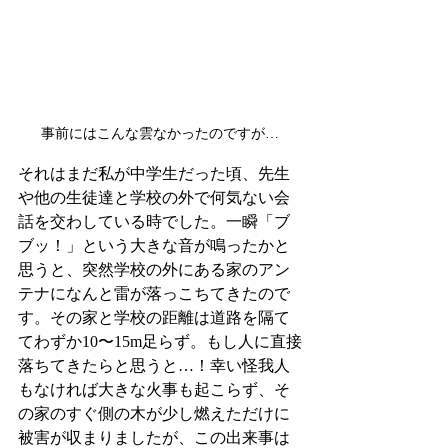
事前にはこんな雲なかったのですが…
それはまだ私が中学生だった頃、先生
や他の生徒達と学校の外で何気ない会
話を交わしている時でした。一瞬「ブ
ブッ！」という大きな音が鳴ったかと
思うと、突然学校の外にある家のアン
テナになんと雷が落っこちてきたので
す。その家と学校の距離は道路を隔て
てわずか10〜15m足らず。もし人に直接
落ちてきたらと思うと…！幸い怪我人
もなければ大きな火事も起こらず、そ
の家のすぐ側の木が少し燃えただけに
被害が収まりましたが、この出来事は