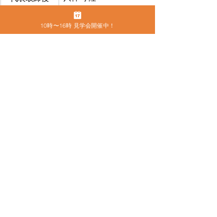
〒460-0013
10時〜16時 見学会開催中！
住所
名古屋市中区上前津2-9-16 ビラ三秀205号室
052-228-4921
電話番号
FAX
052-228-4921
お問合せ
​こちらから
●
カムラック愛知の住所
〒460-0013　名古屋市中区上前津2-9-16 
ビラ三秀205号室