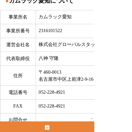
●
カムラック愛知について
カムラック愛知
事業所名
2316101522
事業所番号
株式会社グローバルスタッフサービス
運営会社名
八神 守隆
代表取締役
〒460-0013
住所
名古屋市中区上前津2-9-16 ビラ三秀205号室
052-228-4921
電話番号
FAX
052-228-4921
お問合せ
​こちらから