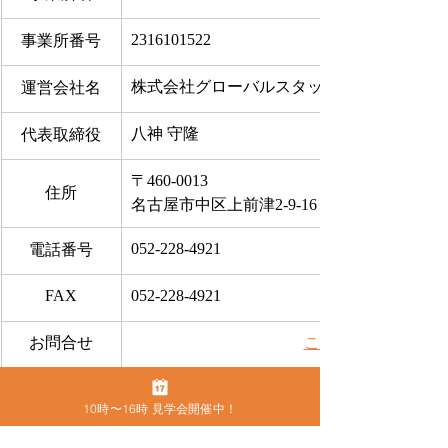
2316101522
事業所番号
株式会社グローバルスタッフサービス
運営会社名
八神 守隆
代表取締役
〒460-0013
住所
名古屋市中区上前津2-9-16 ビラ三秀205号室
052-228-4921
電話番号
FAX
052-228-4921
お問合せ
​こちらから
●
カムラック愛知の住所
10時〜16時 見学会開催中！
〒460-0013　名古屋市中区上前津2-9-16 
ビラ三秀205号室