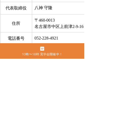
八神 守隆
代表取締役
〒460-0013
住所
名古屋市中区上前津2-9-16 ビラ三秀205号室
052-228-4921
電話番号
FAX
052-228-4921
10時〜16時 見学会開催中！
お問合せ
​こちらから
●
カムラック愛知の住所
〒460-0013　名古屋市中区上前津2-9-16 
ビラ三秀205号室