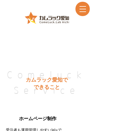
企業の方へ
Comeluck
カムラック愛知で
できること
Service
１
ホームページ制作
受注者も運用管理しやすいWixで