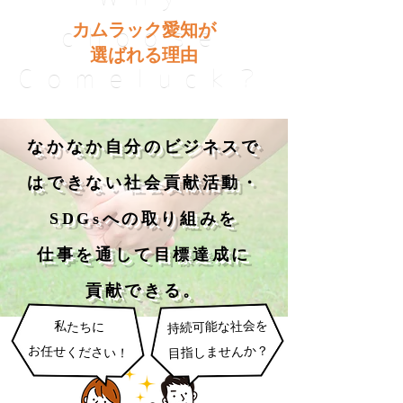
カムラック愛知が
choose
選ばれる理由
Comeluck?
なかなか自分のビジネスで
はできない社会貢献活動・
SDGsへの取り組みを
仕事を通して目標達成に
貢献できる。
持続可能な社会を
私たちに
お任せください！
目指しませんか？