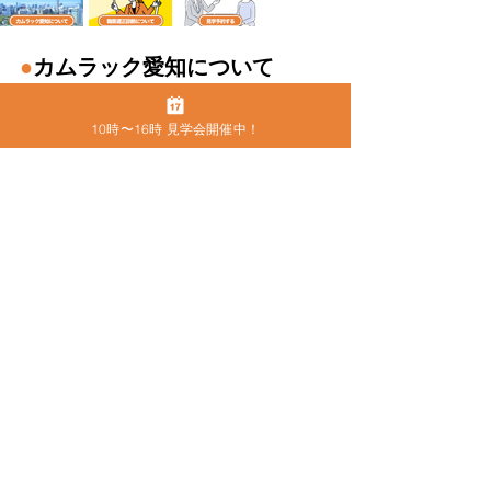
●
カムラック愛知について
カムラック愛知
事業所名
10時〜16時 見学会開催中！
2316101522
事業所番号
株式会社グローバルスタッフサービス
運営会社名
八神 守隆
代表取締役
〒460-0013
住所
名古屋市中区上前津2-9-16 ビラ三秀205号室
052-228-4921
電話番号
FAX
052-228-4921