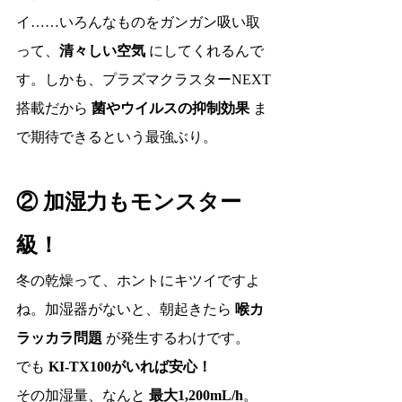
イ……いろんなものをガンガン吸い取
って、
清々しい空気
 にしてくれるんで
す。しかも、プラズマクラスターNEXT
搭載だから 
菌やウイルスの抑制効果
 ま
で期待できるという最強ぶり。
② 加湿力もモンスター
級！
冬の乾燥って、ホントにキツイですよ
ね。加湿器がないと、朝起きたら 
喉カ
ラッカラ問題
 が発生するわけです。
でも 
KI-TX100がいれば安心！
その加湿量、なんと 
最大1,200mL/h
。