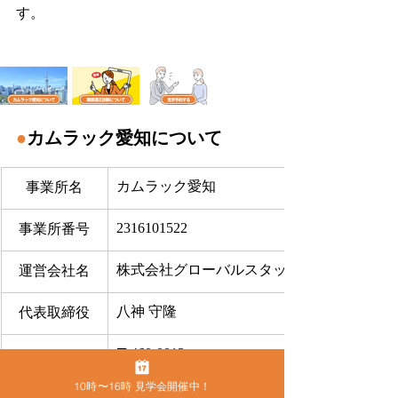
す。
●
カムラック愛知について
カムラック愛知
事業所名
2316101522
事業所番号
株式会社グローバルスタッフサービス
運営会社名
八神 守隆
代表取締役
〒460-0013
住所
名古屋市中区上前津2-9-16 ビラ三秀205号室
10時〜16時 見学会開催中！