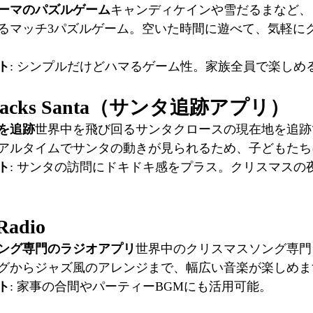
ーマのパズルゲーム
キャンディケインや雪だるまなど、
るマッチ3パズルゲーム。空いた時間に遊べて、気軽に
ト
: シンプルだけどハマるゲーム性。家族全員で楽しめ
racks Santa（サンタ追跡アプリ）
を追跡
世界中を飛び回るサンタクロースの現在地を追跡
らリアルタイムでサンタの動きが見られるため、子どもた
ト
: サンタの訪問にドキドキ感をプラス。クリスマスの
Radio
ング専門のラジオアプリ
世界中のクリスマスソング専門
グからジャズ風のアレンジまで、幅広い音楽が楽しめま
ト
: 家事の合間やパーティーBGMにも活用可能。