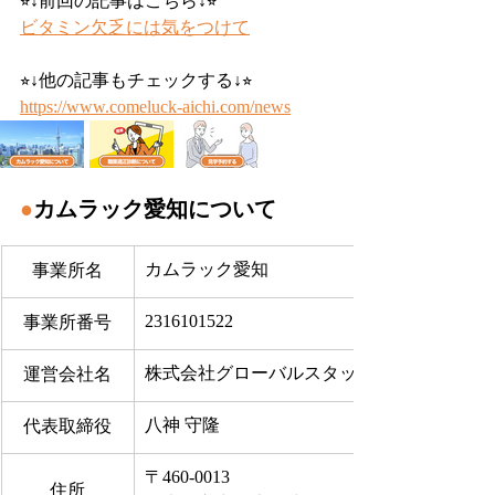
⭐︎↓前回の記事はこちら↓⭐︎
ビタミン欠乏には気をつけて
⭐︎↓他の記事もチェックする↓⭐︎
https://www.comeluck-aichi.com/news
●
カムラック愛知について
カムラック愛知
事業所名
2316101522
事業所番号
株式会社グローバルスタッフサービス
運営会社名
八神 守隆
代表取締役
〒460-0013
住所