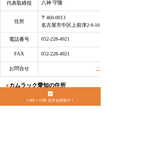
八神 守隆
代表取締役
〒460-0013
住所
名古屋市中区上前津2-9-16 ビラ三秀205号室
052-228-4921
電話番号
FAX
052-228-4921
お問合せ
​こちらから
●
カムラック愛知の住所
〒460-0013　名古屋市中区上前津2-9-16 
10時〜16時 見学会開催中！
ビラ三秀205号室