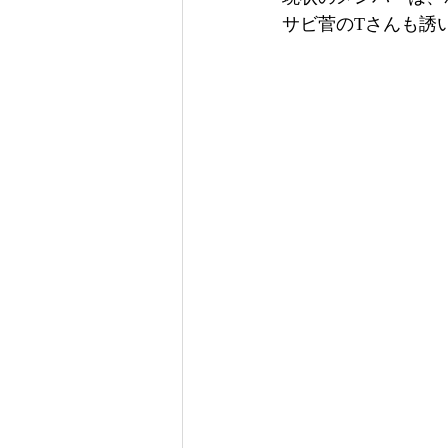
サビ菅のTさんも誘