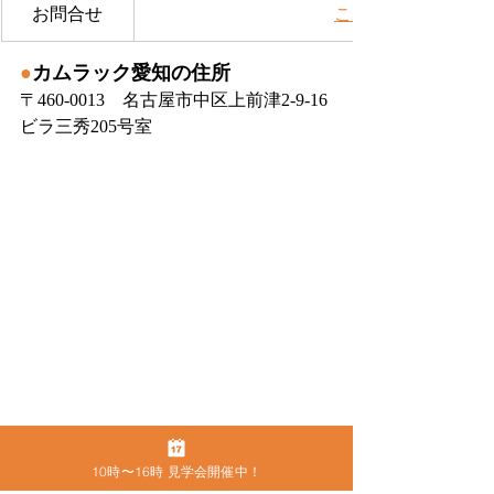
お問合せ
​こちらから
●
カムラック愛知の住所
〒460-0013　名古屋市中区上前津2-9-16 
ビラ三秀205号室
10時〜16時 見学会開催中！