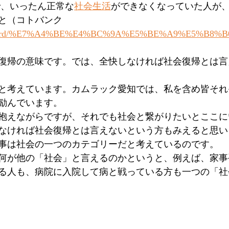
で、いったん正常な
社会生活
ができなくなっていた人が
と（コトバンク
.jp/word/%E7%A4%BE%E4%BC%9A%E5%BE%A9%E5%B8%B0
復帰の意味です。では、全快しなければ社会復帰とは言
と考えています。カムラック愛知では、私を含め皆それ
励んでいます。
抱えながらですが、それでも社会と繋がりたいとここに
なければ社会復帰とは言えないという方もみえると思い
事は社会の一つのカテゴリーだと考えているのです。
何が他の「社会」と言えるのかというと、例えば、家事
る人も、病院に入院して病と戦っている方も一つの「社