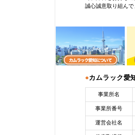
誠心誠意取り組んで
●
カムラック愛
事業所名
事業所番号
運営会社名