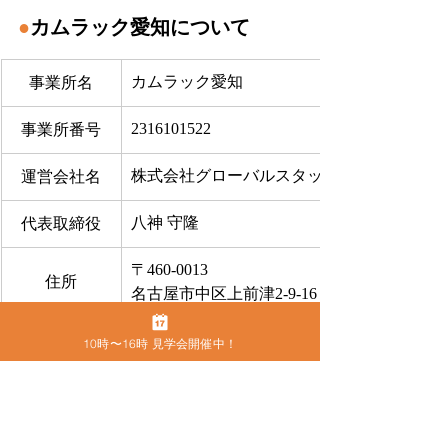
●
カムラック愛知について
カムラック愛知
事業所名
2316101522
事業所番号
株式会社グローバルスタッフサービス
運営会社名
八神 守隆
代表取締役
〒460-0013
住所
名古屋市中区上前津2-9-16 ビラ三秀205号室
052-228-4921
電話番号
10時〜16時 見学会開催中！
FAX
052-228-4921
お問合せ
​こちらから