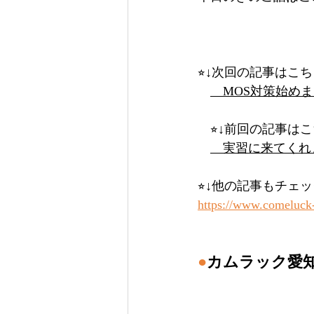
⭐︎↓次回の記事はこちら
　MOS対策始め
　⭐︎↓前回の記事はこち
　実習に来てくれ
⭐︎↓他の記事もチェッ
https://www.comeluck
●
カムラック愛