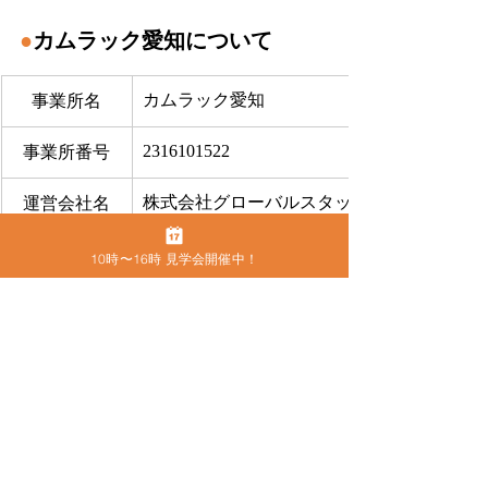
●
カムラック愛知について
カムラック愛知
事業所名
2316101522
事業所番号
株式会社グローバルスタッフサービス
運営会社名
八神 守隆
代表取締役
10時〜16時 見学会開催中！
〒460-0013
住所
名古屋市中区上前津2-9-16 ビラ三秀205号室
052-228-4921
電話番号
FAX
052-228-4921
お問合せ
​こちらから