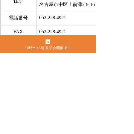
住所
名古屋市中区上前津2-9-16 ビラ三秀205号室
052-228-4921
電話番号
FAX
052-228-4921
お問合せ
​こちらから
10時〜16時 見学会開催中！
●
カムラック愛知の住所
〒460-0013　名古屋市中区上前津2-9-16 
ビラ三秀205号室