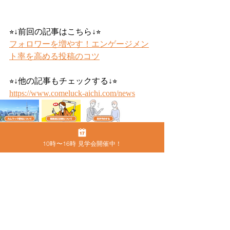
⭐︎↓前回の記事はこちら↓⭐︎
フォロワーを増やす！エンゲージメン
ト率を高める投稿のコツ
⭐︎↓他の記事もチェックする↓⭐︎
https://www.comeluck-aichi.com/news
●
カムラック愛知について
10時〜16時 見学会開催中！
カムラック愛知
事業所名
2316101522
事業所番号
株式会社グローバルスタッフサービス
運営会社名