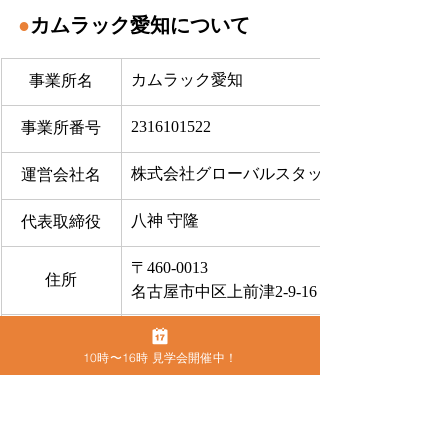
●
カムラック愛知について
カムラック愛知
事業所名
2316101522
事業所番号
株式会社グローバルスタッフサービス
運営会社名
八神 守隆
代表取締役
〒460-0013
住所
名古屋市中区上前津2-9-16 ビラ三秀205号室
052-228-4921
電話番号
10時〜16時 見学会開催中！
FAX
052-228-4921
お問合せ
​こちらから