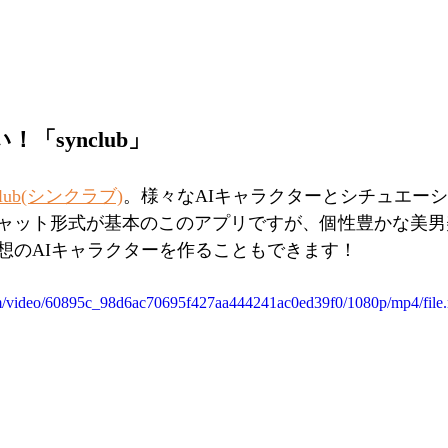
「synclub」
 club(シンクラブ)
。様々なAIキャラクターとシチュエー
ャット形式が基本のこのアプリですが、個性豊かな美男
想のAIキャラクターを作ることもできます！
.com/video/60895c_98d6ac70695f427aa444241ac0ed39f0/1080p/mp4/file