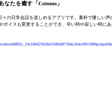
なたを癒す「Cotomo」
１で日々の日常会話を楽しめるアプリです。素朴で優しい声
やボイスも変更することができ、辛い時や寂しい時にあ
.com/video/60895c_33e16b9250284350bfd97504e2b4ce99/1080p/mp4/fil